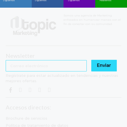
Síguenos
Síguenos
Síguenos
Háblanos
Somos una agencia de Marketing
enfocados en humanizar marcas con el
fin de conectar con su comunidad.
Newsletter
Enviar
Regístrate para estar actualizado en tendencias y nuestras
mejores ofertas.
Accesos directos:
Brochure de servicios
Política de tratamiento de datos