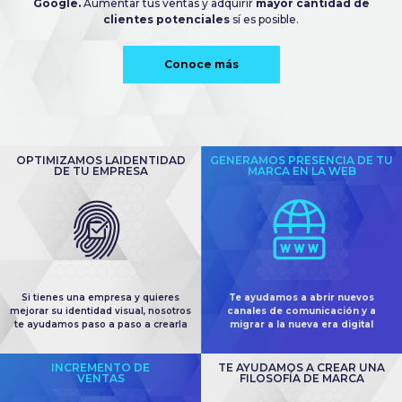
Google.
Aumentar tus ventas y adquirir
mayor cantidad de
clientes potenciales
sí es posible.
Conoce más
OPTIMIZAMOS LAIDENTIDAD
GENERAMOS PRESENCIA DE TU
DE TU EMPRESA
MARCA EN LA WEB
Si tienes una empresa y quieres
Te ayudamos a abrir nuevos
mejorar su identidad visual, nosotros
canales de comunicación y a
te ayudamos paso a paso a crearla
migrar a la nueva era digital
INCREMENTO DE
TE AYUDAMOS A CREAR UNA
VENTAS
FILOSOFÍA DE MARCA