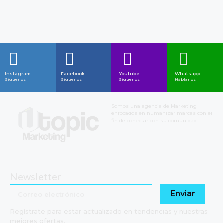
Instagram
Facebook
Youtube
Whatsapp
Síguenos
Síguenos
Síguenos
Háblanos
Somos una agencia de Marketing
enfocados en humanizar marcas con el
fin de conectar con su comunidad.
Newsletter
Enviar
Regístrate para estar actualizado en tendencias y nuestras
mejores ofertas.