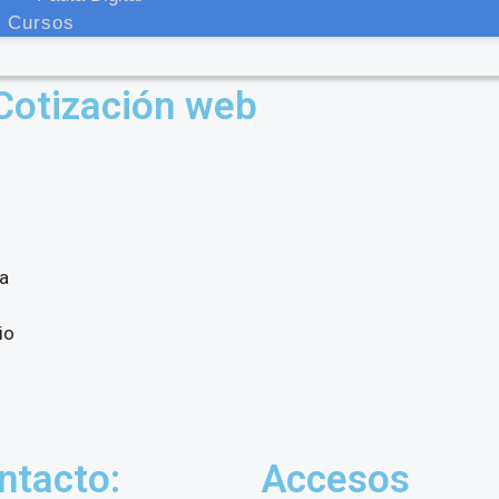
Cursos
 Cotización web
a
io
ntacto:
Accesos