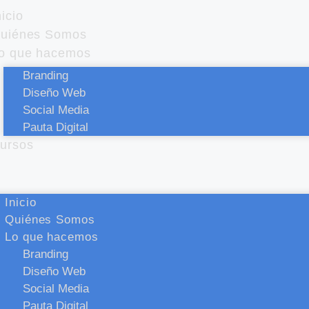
nicio
uiénes Somos
o que hacemos
Branding
Diseño Web
Social Media
Pauta Digital
ursos
Inicio
Quiénes Somos
Lo que hacemos
Branding
Diseño Web
Social Media
Pauta Digital